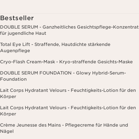
einschließlich Angaben zu Beauty-Informationen (z.B. Hauttyp,
Hautempfindlichkeit, Kontraindikationen), soweit du diese Clarins
mitgeteilt hast. Außerdem stimmst du zu, dass die Clarins GmbH
Bestseller
dein Nutzungsverhalten im Zusammenhang mit dem Newsletter
(z.B. das Öffnen und Lesen der E-Mails) erfassen und zu
DOUBLE SERUM - Ganzheitliches Gesichtspflege-Konzentrat
statistischen Zwecken auswerten darf. Weitere Informationen
für jugendliche Haut
findest du in den Datenschutz-Richtlinien. Diese Einwilligung
kannst du jederzeit mit Wirkung für die Zukunft widerrufen.
Total Eye Lift - Straffende, Hautdichte stärkende
Augenpflege
Cryo-Flash Cream-Mask - Kryo-straffende Gesichts-Maske
DOUBLE SERUM FOUNDATION - Glowy Hybrid-Serum-
Foundation
Lait Corps Hydratant Velours - Feuchtigkeits-Lotion für den
Körper
Lait Corps Hydratant Velours - Feuchtigkeits-Lotion für den
Körper
Crème Jeunesse des Mains - Pflegecreme für Hände und
Nägel