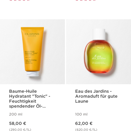
Baume-Huile
Eau des Jardins -
Hydratant "Tonic" -
Aromaduft für gute
Feuchtigkeit
Laune
spendender Öl-
Pflegebalsam für den
200 ml
100 ml
Körper
Aktueller Preis 58,00 €
Aktueller Preis 62,00 €
58,00 €
62,00 €
(290,00 €/1L)
(620,00 €/1L)