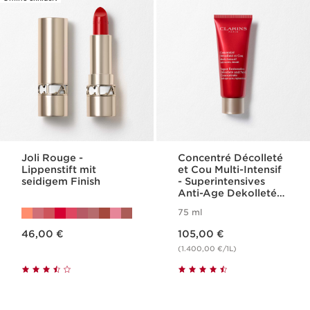
Joli Rouge -
Concentré Décolleté
Lippenstift mit
et Cou Multi-Intensif
seidigem Finish
- Superintensives
Anti-Age Dekolleté-
und Halspflege-
75 ml
Konzentrat
Aktueller Preis 46,00 €
Aktueller Preis 105,00 €
46,00 €
105,00 €
(1.400,00 €/1L)