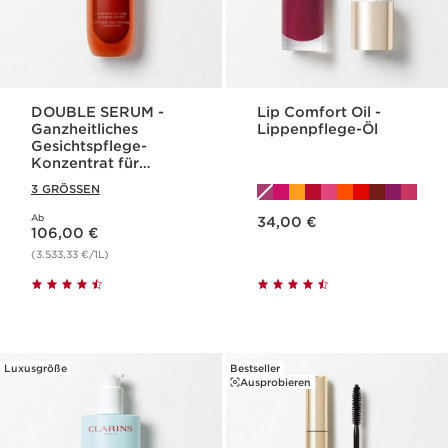
DOUBLE SERUM -
Lip Comfort Oil -
Ganzheitliches
Lippenpflege-Öl
Gesichtspflege-
Konzentrat für
jugendliche Haut
3 GRÖSSEN
Aktueller Preis 34,00 €
Ab
Aktueller Preis 106,00 €
34,00 €
106,00 €
(3.533,33 €/1L)
Luxusgröße
Bestseller
Ausprobieren