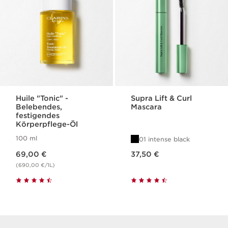
Huile "Tonic" -
Supra Lift & Curl
Belebendes,
Mascara
festigendes
Körperpflege-Öl
100 ml
01 intense black
Aktueller Preis 69,00 €
Aktueller Preis 37,50 €
69,00 €
37,50 €
(690,00 €/1L)