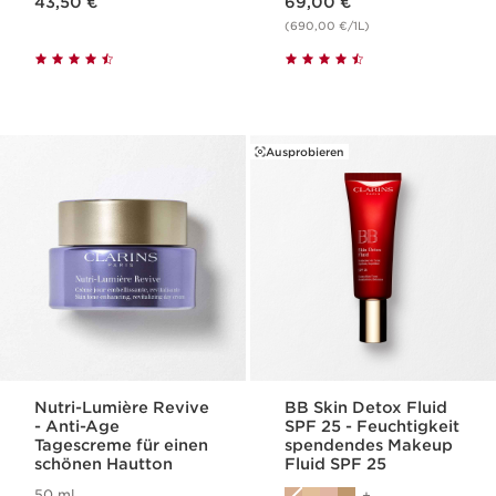
43,50 €
69,00 €
(690,00 €/1L)
Ausprobieren
Nutri-Lumière Revive
BB Skin Detox Fluid
- Anti-Age
SPF 25 - Feuchtigkeit
Tagescreme für einen
spendendes Makeup
schönen Hautton
Fluid SPF 25
50 ml