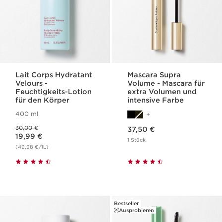
Lait Corps Hydratant
Mascara Supra
Velours -
Volume - Mascara für
Feuchtigkeits-Lotion
extra Volumen und
für den Körper
intensive Farbe
400 ml
Aktueller Preis 37,50 €
Vorheriger Preis 30,00 €
30,00 €
37,50 €
Aktueller Preis 19,99 €
19,99 €
1 Stück
(49,98 €/1L)
Bestseller
Ausprobieren