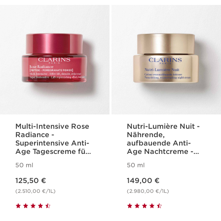
Multi-Intensive Rose
Nutri-Lumière Nuit -
Radiance -
Nährende,
Superintensive Anti-
aufbauende Anti-
Age Tagescreme für
Age Nachtcreme -
Lifting-Effekt,
Für jeden Hauttyp
50 ml
50 ml
Hautdichte, mehr
Aktueller Preis 125,50 €
Aktueller Preis 149,00 €
Leuchtkraft
125,50 €
149,00 €
(2.510,00 €/1L)
(2.980,00 €/1L)