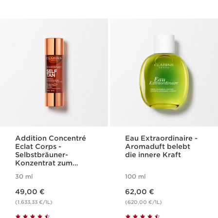
Addition Concentré
Eau Extraordinaire -
Eclat Corps -
Aromaduft belebt
Selbstbräuner-
die innere Kraft
Konzentrat zum
Mischen mit
30 ml
100 ml
Körperpflege
Aktueller Preis 49,00 €
Aktueller Preis 62,00 €
49,00 €
62,00 €
(1.633,33 €/1L)
(620,00 €/1L)