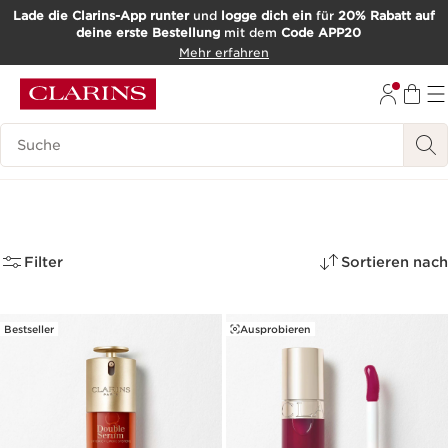
Lade die Clarins-App runter
und
logge dich ein
für
20% Rabatt auf
deine erste Bestellung
mit dem
Code APP20
WEITER ZUM INHALT
Mehr erfahren
ZUM FOOTER GEHEN
Such-Historie
Valentinstag
(27)
Filter
Sortieren nach
Bestseller
Ausprobieren