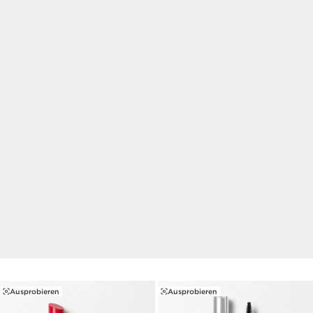
ONLINE EXKLUSIV
Die Clarins App ist da!
Profitiere von 20% Rabatt auf deine erste Bestellung in
unserer neuen App!
Dein Code: APP20
MEHR ERFAHREN
Ausprobieren
Ausprobieren