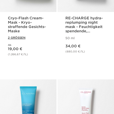
Cryo-Flash Cream-
RE-CHARGE hydra-
Mask - Kryo-
replumping night
straffende Gesichts-
mask - Feuchtigkeit
Maske
spendende,
aufpolsternde
2 GRÖSSEN
50 ml
Nachtmaske für das
Aktueller Preis 34,00 €
Gesicht
Ab
Aktueller Preis 19,00 €
34,00 €
19,00 €
(680,00 €/1L)
(1.266,67 €/1L)