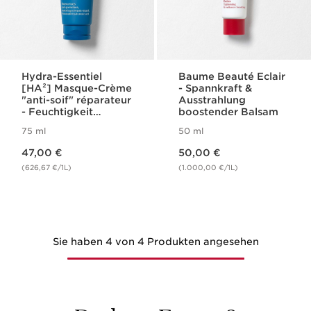
Hydra-Essentiel
Baume Beauté Eclair
[HA²] Masque-Crème
- Spannkraft &
"anti-soif" réparateur
Ausstrahlung
- Feuchtigkeit
boostender Balsam
spendende,
75 ml
50 ml
stärkende Creme-
Aktueller Preis 47,00 €
Aktueller Preis 50,00 €
Maske
47,00 €
50,00 €
(626,67 €/1L)
(1.000,00 €/1L)
Sie haben 4 von 4 Produkten angesehen