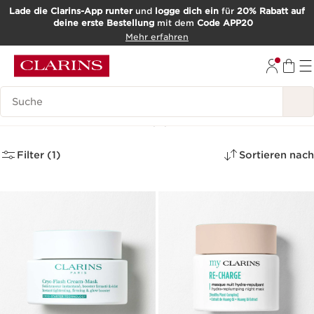
Lade die Clarins-App runter
und
logge dich ein
für
20% Rabatt auf
deine erste Bestellung
mit dem
Code APP20
WEITER ZUM INHALT
Mehr erfahren
ZUM FOOTER GEHEN
Such-Historie
Gesichtsmasken
(4)
Filter (1)
Sortieren nach