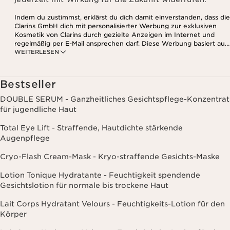
Indem du zustimmst, erklärst du dich damit einverstanden, dass die
Clarins GmbH dich mit personalisierter Werbung zur exklusiven
Kosmetik von Clarins durch gezielte Anzeigen im Internet und
regelmäßig per E-Mail ansprechen darf. Diese Werbung basiert auf
WEITERLESEN
den Daten, die bei deinem Kontakt mit Clarins anfallen,
einschließlich Angaben zu Beauty-Informationen (z.B. Hauttyp,
Hautempfindlichkeit, Kontraindikationen), soweit du diese Clarins
mitgeteilt hast. Außerdem stimmst du zu, dass die Clarins GmbH
Bestseller
dein Nutzungsverhalten im Zusammenhang mit dem Newsletter
(z.B. das Öffnen und Lesen der E-Mails) erfassen und zu
DOUBLE SERUM - Ganzheitliches Gesichtspflege-Konzentrat
statistischen Zwecken auswerten darf. Weitere Informationen
für jugendliche Haut
findest du in den Datenschutz-Richtlinien. Diese Einwilligung
kannst du jederzeit mit Wirkung für die Zukunft widerrufen.
Total Eye Lift - Straffende, Hautdichte stärkende
Augenpflege
Cryo-Flash Cream-Mask - Kryo-straffende Gesichts-Maske
Lotion Tonique Hydratante - Feuchtigkeit spendende
Gesichtslotion für normale bis trockene Haut
Lait Corps Hydratant Velours - Feuchtigkeits-Lotion für den
Körper