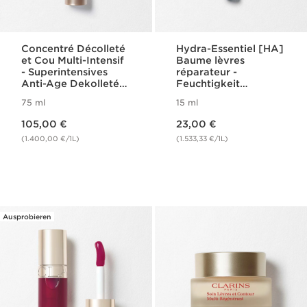
Concentré Décolleté
Hydra-Essentiel [HA]
et Cou Multi-Intensif
Baume lèvres
- Superintensives
réparateur -
Anti-Age Dekolleté-
Feuchtigkeit
und Halspflege-
spendender
75 ml
15 ml
Konzentrat
Lippenbalsam
Aktueller Preis 105,00 €
Aktueller Preis 23,00 €
105,00 €
23,00 €
(1.400,00 €/1L)
(1.533,33 €/1L)
Ausprobieren