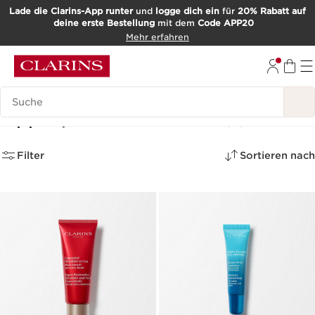
Lade die Clarins-App runter
und
logge dich ein
für
20% Rabatt auf
deine erste Bestellung
mit dem
Code APP20
WEITER ZUM INHALT
Mehr erfahren
ZUM FOOTER GEHEN
Such-Historie
Lippen, Hals & Dekolleté
(6)
Filter
Sortieren nach