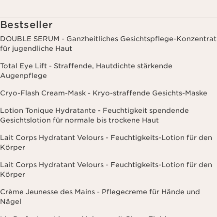
einschließlich Angaben zu Beauty-Informationen (z.B. Hauttyp,
Hautempfindlichkeit, Kontraindikationen), soweit du diese Clarins
mitgeteilt hast. Außerdem stimmst du zu, dass die Clarins GmbH
Bestseller
dein Nutzungsverhalten im Zusammenhang mit dem Newsletter
(z.B. das Öffnen und Lesen der E-Mails) erfassen und zu
DOUBLE SERUM - Ganzheitliches Gesichtspflege-Konzentrat
statistischen Zwecken auswerten darf. Weitere Informationen
für jugendliche Haut
findest du in den Datenschutz-Richtlinien. Diese Einwilligung
kannst du jederzeit mit Wirkung für die Zukunft widerrufen.
Total Eye Lift - Straffende, Hautdichte stärkende
Augenpflege
Cryo-Flash Cream-Mask - Kryo-straffende Gesichts-Maske
Lotion Tonique Hydratante - Feuchtigkeit spendende
Gesichtslotion für normale bis trockene Haut
Lait Corps Hydratant Velours - Feuchtigkeits-Lotion für den
Körper
Lait Corps Hydratant Velours - Feuchtigkeits-Lotion für den
Körper
Crème Jeunesse des Mains - Pflegecreme für Hände und
Nägel