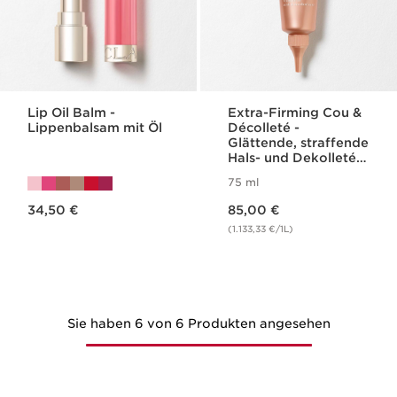
Lip Oil Balm -
Extra-Firming Cou &
Lippenbalsam mit Öl
Décolleté -
Glättende, straffende
Hals- und Dekolleté-
Pflege
75 ml
Aktueller Preis 34,50 €
Aktueller Preis 85,00 €
34,50 €
85,00 €
(1.133,33 €/1L)
Sie haben 6 von 6 Produkten angesehen