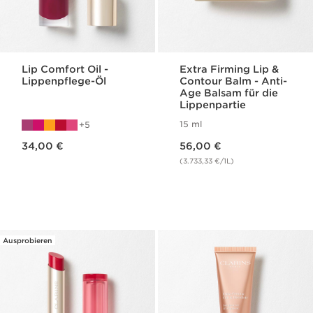
Lip Comfort Oil -
Extra Firming Lip &
Lippenpflege-Öl
Contour Balm - Anti-
Age Balsam für die
Lippenpartie
15 ml
5
Aktueller Preis 34,00 €
Aktueller Preis 56,00 €
34,00 €
56,00 €
(3.733,33 €/1L)
Ausprobieren