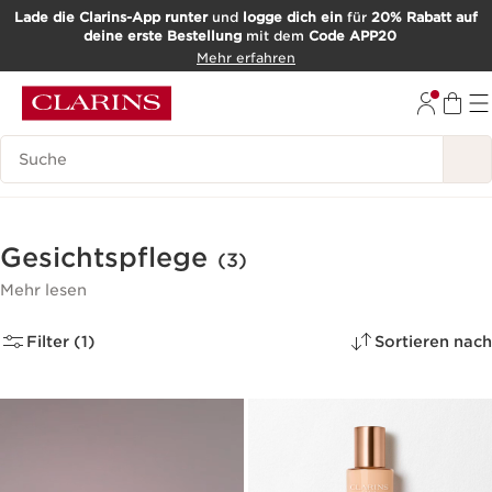
Lade die Clarins-App runter
und
logge dich ein
für
20% Rabatt auf
deine erste Bestellung
mit dem
Code APP20
WEITER ZUM INHALT
Mehr erfahren
ZUM FOOTER GEHEN
Such-Historie
Gesichtspflege
(3)
Mehr lesen
Filter (1)
Sortieren nach