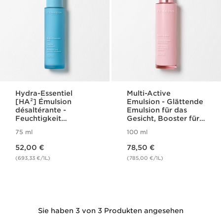
Hydra-Essentiel
Multi-Active
[HA²] Émulsion
Emulsion - Glättende
désaltérante -
Emulsion für das
Feuchtigkeit
Gesicht, Booster für
spendende Emulsion
mehr Ausstrahlung
75 ml
100 ml
für jeden Hauttyp
Aktueller Preis 52,00 €
Aktueller Preis 78,50 €
52,00 €
78,50 €
(693,33 €/1L)
(785,00 €/1L)
Sie haben 3 von 3 Produkten angesehen