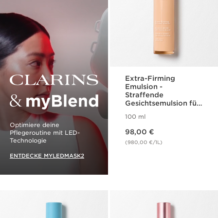
Extra-Firming
Emulsion -
Straffende
Gesichtsemulsion für
den Tag
100 ml
Clarins & myBlend
Optimiere deine
Aktueller Preis 98,00 €
98,00 €
Pflegeroutine mit LED-
Technologie
(980,00 €/1L)
ENTDECKE MYLEDMASK2