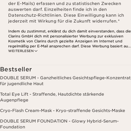
der E-Mails) erfassen und zu statistischen Zwecken
auswerten darf. Einzelheiten finde ich in den
Datenschutz-Richtlinien. Diese Einwilligung kann ich
jederzeit mit Wirkung für die Zukunft widerrufen.
*
Indem du zustimmst, erklärst du dich damit einverstanden, dass die
Clarins GmbH dich mit personalisierter Werbung zur exklusiven
Kosmetik von Clarins durch gezielte Anzeigen im Internet und
regelmäßig per E-Mail ansprechen darf. Diese Werbung basiert auf
WEITERLESEN
den Daten, die bei deinem Kontakt mit Clarins anfallen,
einschließlich Angaben zu Beauty-Informationen (z.B. Hauttyp,
Hautempfindlichkeit, Kontraindikationen), soweit du diese Clarins
mitgeteilt hast. Außerdem stimmst du zu, dass die Clarins GmbH
Bestseller
dein Nutzungsverhalten im Zusammenhang mit dem Newsletter
(z.B. das Öffnen und Lesen der E-Mails) erfassen und zu
DOUBLE SERUM - Ganzheitliches Gesichtspflege-Konzentrat
statistischen Zwecken auswerten darf. Weitere Informationen
für jugendliche Haut
findest du in den Datenschutz-Richtlinien. Diese Einwilligung
kannst du jederzeit mit Wirkung für die Zukunft widerrufen.
Total Eye Lift - Straffende, Hautdichte stärkende
Augenpflege
Cryo-Flash Cream-Mask - Kryo-straffende Gesichts-Maske
DOUBLE SERUM FOUNDATION - Glowy Hybrid-Serum-
Foundation