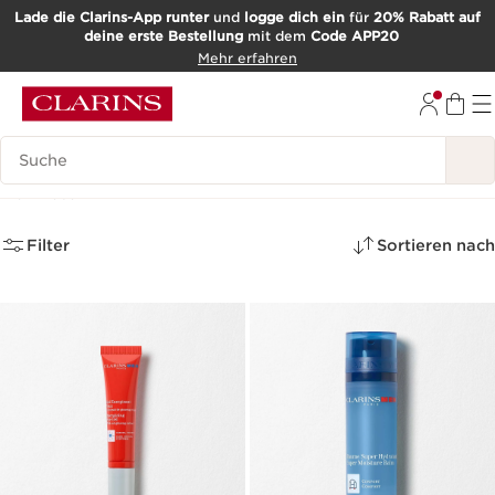
Lade die Clarins-App runter
und
logge dich ein
für
20% Rabatt auf
deine erste Bestellung
mit dem
Code APP20
WEITER ZUM INHALT
Mehr erfahren
ZUM FOOTER GEHEN
Such-Historie
Von der Domaine Clarins
(12)
Mehr lesen
Filter
Sortieren nach