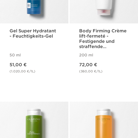
Gel Super Hydratant
Body Firming Crème
- Feuchtigkeits-Gel
lift-fermeté -
Festigende und
straffende
Körpercreme
50 ml
200 ml
Aktueller Preis 51,00 €
Aktueller Preis 72,00 €
51,00 €
72,00 €
(1.020,00 €/1L)
(360,00 €/1L)