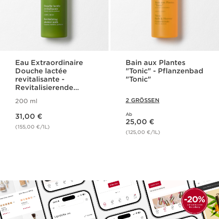
Eau Extraordinaire
Bain aux Plantes
Douche lactée
"Tonic" - Pflanzenbad
revitalisante -
"Tonic"
Revitalisierende
Duschmilch
2 GRÖSSEN
200 ml
Aktueller Preis 31,00 €
Ab
31,00 €
Aktueller Preis 25,00 €
25,00 €
(155,00 €/1L)
(125,00 €/1L)