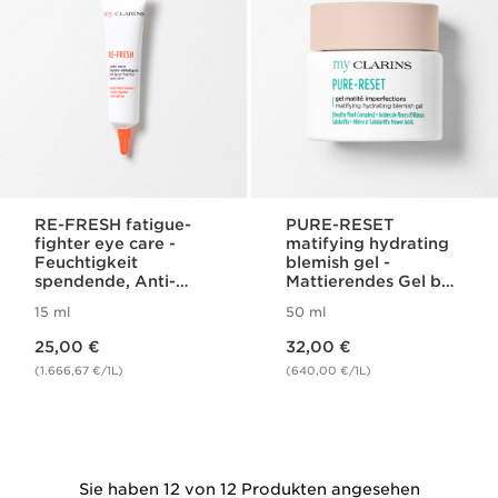
RE-FRESH fatigue-
PURE-RESET
fighter eye care -
matifying hydrating
Feuchtigkeit
blemish gel -
spendende, Anti-
Mattierendes Gel bei
Müdigkeits-
Unreinheiten für das
15 ml
50 ml
Augenpflege
Gesicht
Aktueller Preis 25,00 €
Aktueller Preis 32,00 €
25,00 €
32,00 €
(1.666,67 €/1L)
(640,00 €/1L)
Sie haben 12 von 12 Produkten angesehen