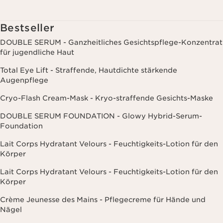
einschließlich Angaben zu Beauty-Informationen (z.B. Hauttyp,
Hautempfindlichkeit, Kontraindikationen), soweit du diese Clarins
mitgeteilt hast. Außerdem stimmst du zu, dass die Clarins GmbH
Bestseller
dein Nutzungsverhalten im Zusammenhang mit dem Newsletter
(z.B. das Öffnen und Lesen der E-Mails) erfassen und zu
DOUBLE SERUM - Ganzheitliches Gesichtspflege-Konzentrat
statistischen Zwecken auswerten darf. Weitere Informationen
für jugendliche Haut
findest du in den Datenschutz-Richtlinien. Diese Einwilligung
kannst du jederzeit mit Wirkung für die Zukunft widerrufen.
Total Eye Lift - Straffende, Hautdichte stärkende
Augenpflege
Cryo-Flash Cream-Mask - Kryo-straffende Gesichts-Maske
DOUBLE SERUM FOUNDATION - Glowy Hybrid-Serum-
Foundation
Lait Corps Hydratant Velours - Feuchtigkeits-Lotion für den
Körper
Lait Corps Hydratant Velours - Feuchtigkeits-Lotion für den
Körper
Crème Jeunesse des Mains - Pflegecreme für Hände und
Nägel