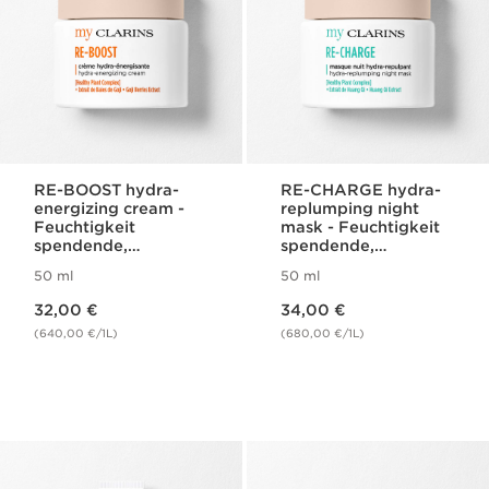
RE-BOOST hydra-
RE-CHARGE hydra-
energizing cream -
replumping night
Feuchtigkeit
mask - Feuchtigkeit
spendende,
spendende,
energetisierende
aufpolsternde
50 ml
50 ml
Gesichtscreme
Nachtmaske für das
Aktueller Preis 32,00 €
Aktueller Preis 34,00 €
Gesicht
32,00 €
34,00 €
(640,00 €/1L)
(680,00 €/1L)