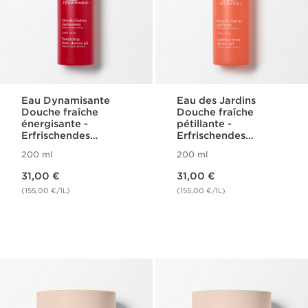
Eau Dynamisante
Eau des Jardins
Douche fraîche
Douche fraîche
énergisante -
pétillante -
Erfrischendes
Erfrischendes
Duschgel
Duschgel
200 ml
200 ml
Aktueller Preis 31,00 €
Aktueller Preis 31,00 €
31,00 €
31,00 €
(155,00 €/1L)
(155,00 €/1L)