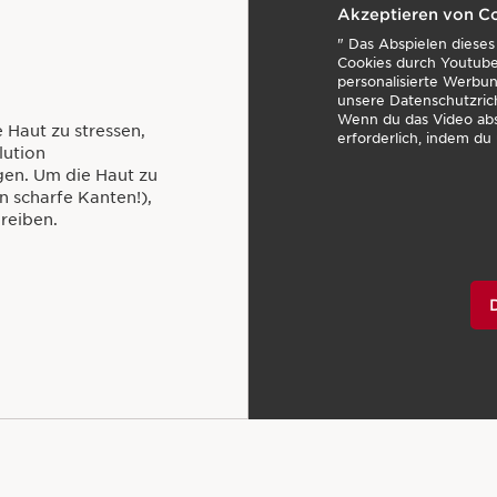
Akzeptieren von C
" Das Abspielen diese
Cookies durch Youtube
personalisierte Werbung
unsere Datenschutzric
Wenn du das Video abs
 Haut zu stressen,
erforderlich, indem du 
lution
gen. Um die Haut zu
 scharfe Kanten!),
reiben.