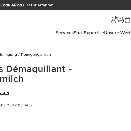
m
Code APP20
Mehr erfahren
Services
Spa-Expertise
Unsere Wert
Reinigung
Reinigungsmilch
s Démaquillant -
milch
NGEN
ant
MEHR DETAILS