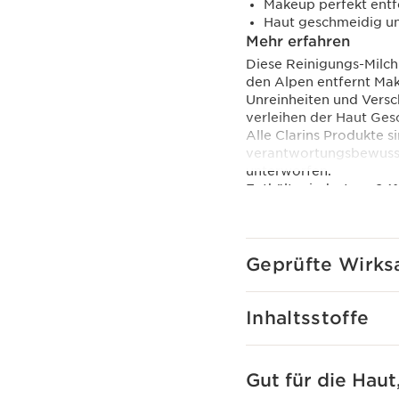
Makeup perfekt entf
Haut geschmeidig u
Mehr erfahren
Diese Reinigungs-Milch
den Alpen entfernt Ma
Unreinheiten und Versc
verleihen der Haut Ges
Alle Clarins Produkte s
verantwortungsbewusste
unterworfen.
Enthält mindestens 94% 
Inhaltsstoffe dienen de
Haltbarkeit.
Das Clarins Plus
Geprüfte Wirks
Geeignet für die Reini
Inhaltsstoffe
Gut für die Haut