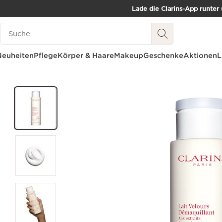
Lade die Clarins-App runter
WEITER ZUM INHALT
Such-Historie
ZUM FOOTER GEHEN
Neuheiten
Pflege
Körper & Haare
Makeup
Geschenke
Aktionen
L