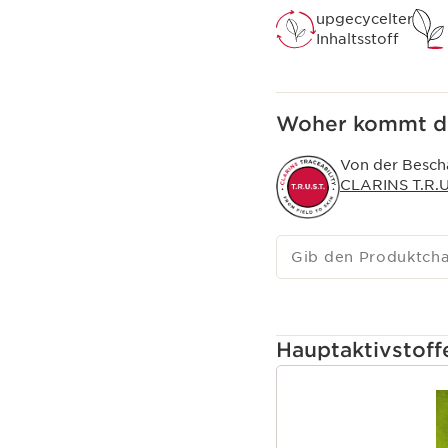
upgecycelter
Inhaltsstoff
Woher kommt de
Von der Bescha
CLARINS T.R.U.
Gib den Produktch
Hauptaktivstoff
WEITER ZUM INHAL