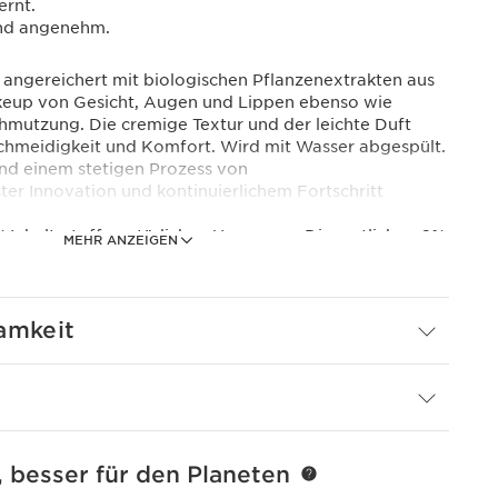
ernt.
nd angenehm.
 angereichert mit biologischen Pflanzenextrakten aus
keup von Gesicht, Augen und Lippen ebenso wie
hmutzung. Die cremige Textur und der leichte Duft
chmeidigkeit und Komfort. Wird mit Wasser abgespült.
ind einem stetigen Prozess von
r Innovation und kontinuierlichem Fortschritt
Inhaltsstoffe natürlichen Ursprungs. Die restlichen 6%
MEHR ANZEIGEN
r sensorischen Qualität des Produktes und seiner guten
amkeit
gung von Augen und Lippen.
, besser für den Planeten