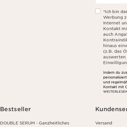
*Ich bin d
Werbung zu
Internet u
Kontakt mi
auch Angab
Kontraindik
hinaus ein
(z.B. das 
auswerten d
Einwilligun
Indem du zust
personalisier
und regelmäß
Kontakt mit C
WEITERLESE
Hautempfindli
du zu, dass 
das Öffnen u
Informationen
Bestseller
Kundense
Wirkung für 
DOUBLE SERUM - Ganzheitliches
Versand