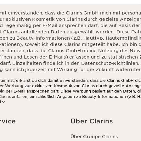
amit einverstanden, dass die Clarins GmbH mich mit personal
r exklusiven Kosmetik von Clarins durch gezielte Anzeige
nd regelmäßig per E-Mail ansprechen darf, die auf Basis de
t Clarins anfallenden Daten ausgewählt werden. Diese Da
en zu Beauty-Informationen (z.B. Hauttyp, Hautempfindlic
ationen), soweit ich diese Clarins mitgeteilt habe. Ich bin
verstanden, dass die Clarins GmbH meine Nutzung des News
Öffnen und Lesen der E-Mails) erfassen und zu statistische
arf. Einzelheiten finde ich in den Datenschutz-Richtlinien.
g kann ich jederzeit mit Wirkung für die Zukunft widerrufen
immst, erklärst du dich damit einverstanden, dass die Clarins GmbH dic
ter Werbung zur exklusiven Kosmetik von Clarins durch gezielte Anzeig
ig per E-Mail ansprechen darf. Diese Werbung basiert auf den Daten, d
larins anfallen, einschließlich Angaben zu Beauty-Informationen (z.B. H
N
chkeit, Kontraindikationen), soweit du diese Clarins mitgeteilt hast. 
die Clarins GmbH dein Nutzungsverhalten im Zusammenhang mit dem Ne
nd Lesen der E-Mails) erfassen und zu statistischen Zwecken auswerten
 findest du in den Datenschutz-Richtlinien. Diese Einwilligung kannst d
rvice
Über Clarins
die Zukunft widerrufen.
Über Groupe Clarins