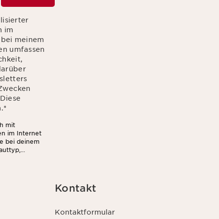
isierter
n im
r bei meinem
ten umfassen
hkeit,
 darüber
letters
n Zwecken
 Diese
.
*
h mit
en im Internet
ie bei deinem
auttyp,
Außerdem stimmst
wsletter (z.B.
 darf. Weitere
u jederzeit mit
Kontakt
Kontaktformular