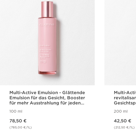
Multi-Active Emulsion - Glättende
Multi-Act
Emulsion für das Gesicht, Booster
revitalisa
für mehr Ausstrahlung für jeden
Gesichtsp
Hauttyp
100 ml
200 ml
Aktueller Preis 78,50 €
Aktueller Preis 42,50 €
78,50 €
42,50 €
(785,00 €/1L)
(212,50 €/1L)