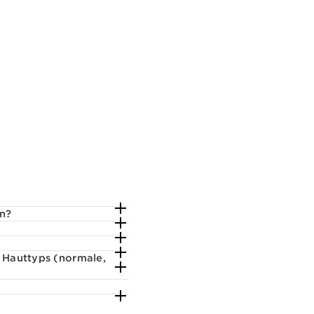
en?
s Hauttyps (normale,