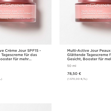
ive Crème Jour SPF15 -
Multi-Active Jour Peaux
 Tagescreme für das
Glättende Tagescreme f
Booster für mehr
Gesicht, Booster für me
ung SPF 15 für jeden
Ausstrahlung für trock
50 ml
Aktueller Preis 78,50 €
78,50 €
L)
(1.570,00 €/1L)
Schnellansicht
Schnellansi