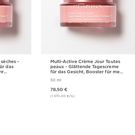
 sèches -
Multi-Active Crème Jour Toutes
ür das
peaux - Glättende Tagescreme
hr
für das Gesicht, Booster für mehr
ene Haut
Ausstrahlung für jeden Hauttyp
50 ml
Aktueller Preis 78,50 €
78,50 €
(1.570,00 €/1L)
cht
Schnellansicht