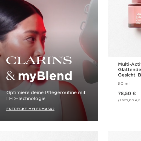
Multi-Act
Glättende
Gesicht, 
Ausstrahl
50 ml
Hauttyp
Clarins & myBlend
Aktueller Preis 78,50 €
Optimiere deine Pflegeroutine mit
78,50 €
LED-Technologie
(1.570,00 €/1
ENTDECKE MYLEDMASK2