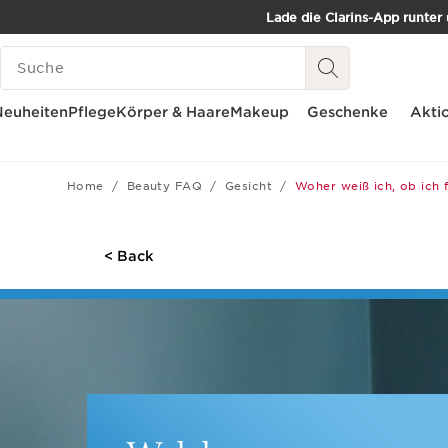
Lade die Clarins-App runter
WEITER ZUM INHALT
SUCH-HISTORIE
ZUM FOOTER GEHEN
Neuheiten
Pflege
Körper & Haare
Makeup
Geschenke
Akti
Home
Beauty FAQ
Gesicht
Woher weiß ich, ob ich 
< Back