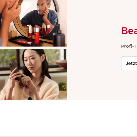
Zum Abschluss dieses inte
repariert und befeuchtet ei
pflegenden Film und verleih
Farbe.
Be
Zum Schluss noch etwas
Cla
Profi-T
Ein elementarer Tipp: Sowo
solltest du mindestens 1,5 L
nicht, bis du Durst verspür
Jetz
zuzuführen. Eine gut durchf
Wohlbefinden, Gesundheit un
hydratisieren!