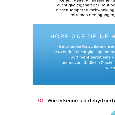
Regen, Kälte, Klimaanlagen u
Feuchtigkeitsgehalt der Haut bee
diesen Temperaturschwankungen
extremen Bedingungen, 
HÖRE AUF DEINE 
Befolge die Ratschläge unser
Verwende Feuchtigkeit spendende
Sortiment bietet eine V
unmissverständliche Zeichen
Austr
01
Wie erkenne ich dehydriert