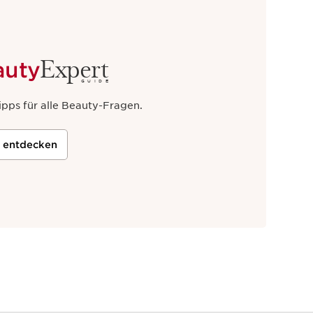
nsiven Feuchtigkeitsprogramms
n
Lippenbalsam
die Lippen mit einem
t deinen Lippen eine zart-rosa
Expert
auty
GUIDE
rins Makeup
und dein Gesicht strahlt!
ipps für alle Beauty-Fragen.
hl im Sommer als auch im Winter
iter Wasser pro Tag
trinken! Warte
st, um deinem Körper Feuchtigkeit
t entdecken
euchtete Haut zeigt alle Zeichen von
d Schönheit. Auf die Plätze, fertig,