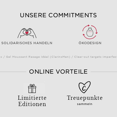
UNSERE COMMITMENTS
SOLIDARISCHES HANDELN
ÖKODESIGN
x / Gel Moussant Rasage Idéal (ClarinsMen) / Clear-out targets imperfe
ONLINE VORTEILE
Limitierte
Treuepunkte
Editionen
sammeln