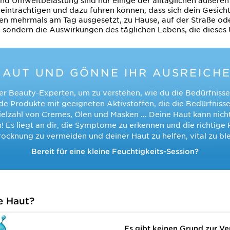
nd Umweltbelastung sind nur einige der alltäglichen äußeren 
inträchtigen und dazu führen können, dass sich dein Gesicht 
 mehrmals am Tag ausgesetzt, zu Hause, auf der Straße oder
sondern die Auswirkungen des täglichen Lebens, die dieses
HAUT UND GÖNNE IHR AUSREICHE
er Beauty-Experten, um zu verstehen, wie du die Bedürfnisse
 Produkte mit geeigneten Aktivstoffen, die die Bedürfnisse d
ielzahl von Cremes, Ölen und Masken ... Deine Haut kann nicht
! Es liegt an dir, die Symptome zu erkennen und die richtige 
ocknung zu vermeiden und deiner Haut zu helfen, vital zu bl
Bereit für eine kleine Feuchtigkeits-Session?
e Haut?
Es gibt keinen Grund zur Ve