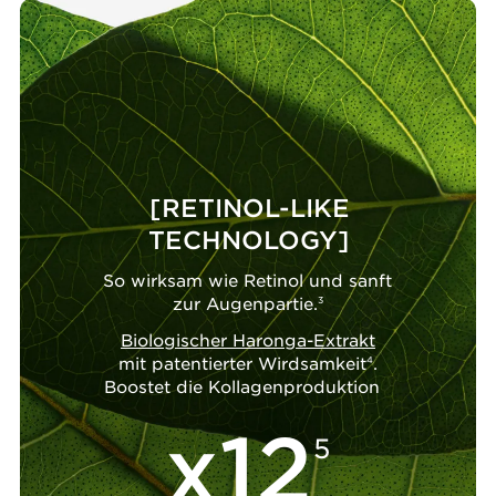
[RETINOL-LIKE
TECHNOLOGY]
So wirksam wie Retinol und sanft
zur Augenpartie.
3
Biologischer Haronga-Extrakt
mit patentierter Wirdsamkeit
4
.
Boostet die Kollagenproduktion
x12
5