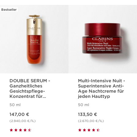
Bestseller
WEITER ZUM INHALT
DOUBLE SERUM -
Multi-Intensive Nuit -
Ganzheitliches
Superintensive Anti-
Gesichtspflege-
Age Nachtcreme für
Konzentrat für
jeden Hauttyp
jugendliche Haut
50 ml
50 ml
Aktueller Preis 147,00 €
Aktueller Preis 133,50 €
147,00 €
133,50 €
(2.940,00 €/1L)
(2.670,00 €/1L)