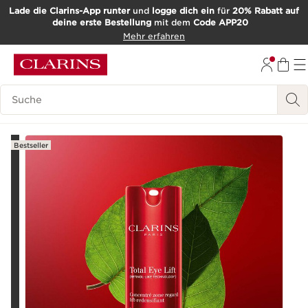
Lade die Clarins-App runter
und
logge dich ein
für
20% Rabatt auf
deine erste Bestellung
mit dem
Code APP20
WEITER ZUM INHALT
Mehr erfahren
ZUM FOOTER GEHEN
Such-Historie
Bestseller