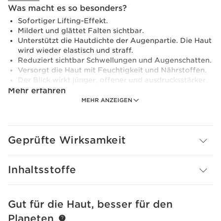
Was macht es so besonders?
Sofortiger Lifting-Effekt.
Mildert und glättet Falten sichtbar.
Unterstützt die Hautdichte der Augenpartie. Die Haut
wird wieder elastisch und straff.
Reduziert sichtbar Schwellungen und Augenschatten.
Versorgt die Haut mit Feuchtigkeit und Nährstoffen.
Der Blick wirkt jünger, offener und ausdrucksstärker.
Mehr erfahren
MEHR ANZEIGEN
Was wäre, wenn du die Möglichkeit hättest, deinen Blick
in wenigen Sekunden zu verändern?
Ein Versprechen, welches das neue Total Eye Lift mit
seinem
Lifting-Effekt in 30 Sekunden
hält*. Eine
Geprüfte Wirksamkeit
technologische Meisterleistung mit einer doppelten
Innovation aus Wissenschaft und Formel.
Inhaltsstoffe
[RETINOL-LIKE TECHNOLOGY]
- Ein leistungsstarker
biologischer Haronga-Extrakt, der so wirksam wie
Retinol** ist und die Augenpartie sanft pflegt. Dieser
von den Laboratoires Clarins ins Zentrum seiner
Gut für die Haut, besser für den
WEITER ZUM INHALT
Forschung gestellte Aktivstoff mit patentierter
Planeten