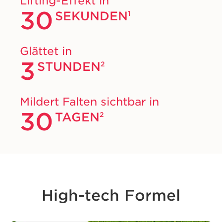
Lifting-Effekt in
30
SEKUNDEN
1
Glättet in
3
STUNDEN
2
Mildert Falten sichtbar in
30
TAGEN
2
High-tech Formel