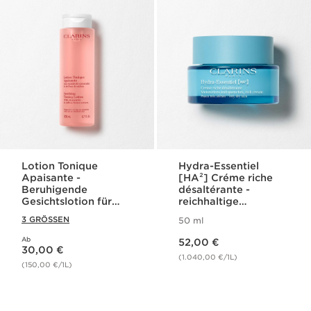
Lotion Tonique
Hydra-Essentiel
Apaisante -
[HA²] Créme riche
Beruhigende
désaltérante -
Gesichtslotion für
reichhaltige
sehr trockene oder
Feuchtigkeitscreme
3 GRÖSSEN
50 ml
sensible Haut
für sehr trockene
Aktueller Preis 52,00 €
Haut
Ab
Aktueller Preis 30,00 €
52,00 €
30,00 €
(1.040,00 €/1L)
(150,00 €/1L)