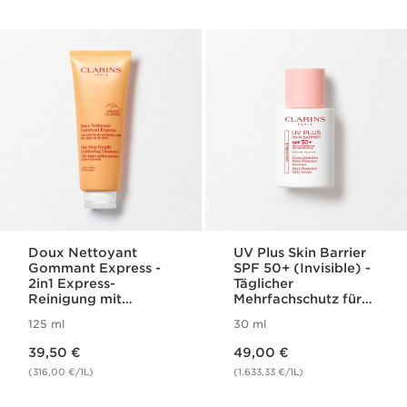
Doux Nettoyant
UV Plus Skin Barrier
Gommant Express -
SPF 50+ (Invisible) -
2in1 Express-
Täglicher
Reinigung mit
Mehrfachschutz für
Peeling-Wirkung für
das Gesicht SPF 50+
125 ml
30 ml
jeden Hauttyp
Aktueller Preis 39,50 €
Aktueller Preis 49,00 €
39,50 €
49,00 €
(316,00 €/1L)
(1.633,33 €/1L)