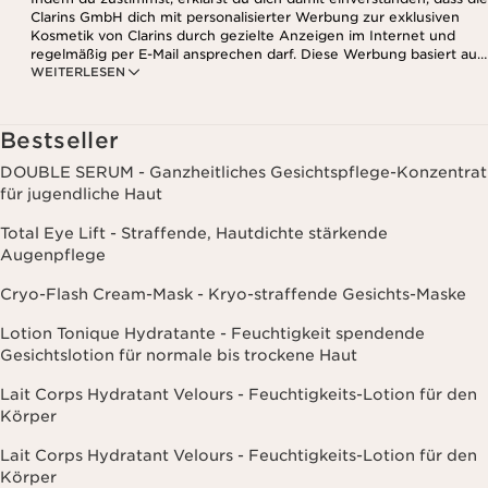
Clarins GmbH dich mit personalisierter Werbung zur exklusiven
Kosmetik von Clarins durch gezielte Anzeigen im Internet und
regelmäßig per E-Mail ansprechen darf. Diese Werbung basiert auf
WEITERLESEN
den Daten, die bei deinem Kontakt mit Clarins anfallen,
einschließlich Angaben zu Beauty-Informationen (z.B. Hauttyp,
Hautempfindlichkeit, Kontraindikationen), soweit du diese Clarins
mitgeteilt hast. Außerdem stimmst du zu, dass die Clarins GmbH
Bestseller
dein Nutzungsverhalten im Zusammenhang mit dem Newsletter
(z.B. das Öffnen und Lesen der E-Mails) erfassen und zu
DOUBLE SERUM - Ganzheitliches Gesichtspflege-Konzentrat
statistischen Zwecken auswerten darf. Weitere Informationen
für jugendliche Haut
findest du in den Datenschutz-Richtlinien. Diese Einwilligung
kannst du jederzeit mit Wirkung für die Zukunft widerrufen.
Total Eye Lift - Straffende, Hautdichte stärkende
Augenpflege
Cryo-Flash Cream-Mask - Kryo-straffende Gesichts-Maske
Lotion Tonique Hydratante - Feuchtigkeit spendende
Gesichtslotion für normale bis trockene Haut
Lait Corps Hydratant Velours - Feuchtigkeits-Lotion für den
Körper
Lait Corps Hydratant Velours - Feuchtigkeits-Lotion für den
Körper