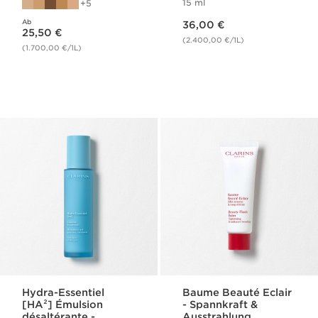
15 ml
5
SPF 25
Gesichtspflege
Aktueller Preis 36,00 €
Ab
Aktueller Preis 25,50 €
36,00 €
25,50 €
(2.400,00 €/1L)
(1.700,00 €/1L)
Hydra-Essentiel
Baume Beauté Eclair
[HA²] Émulsion
- Spannkraft &
désaltérante -
Ausstrahlung