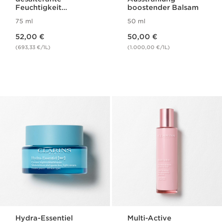
Feuchtigkeit
boostender Balsam
spendende Emulsion
75 ml
50 ml
Aktueller Preis 52,00 €
Aktueller Preis 50,00 €
52,00 €
50,00 €
(693,33 €/1L)
(1.000,00 €/1L)
Hydra-Essentiel
Multi-Active