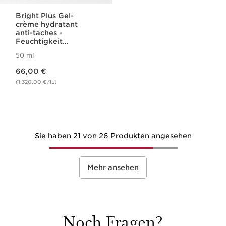
Bright Plus Gel-
crème hydratant
anti-taches -
Feuchtigkeit
spendende Gel-
50 ml
Creme bei
Aktueller Preis 66,00 €
Pigmentflecken
66,00 €
(1.320,00 €/1L)
Sie haben 21 von 26 Produkten angesehen
Mehr ansehen
Noch Fragen?