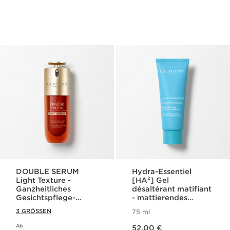
DOUBLE SERUM
Hydra-Essentiel
Light Texture -
[HA²] Gel
Ganzheitliches
désaltérant matifiant
Gesichtspflege-
- mattierendes
Konzentrat für
Feuchtigkeitsgel
3 GRÖSSEN
75 ml
jugendliche Haut
Aktueller Preis 52,00 €
Ab
Aktueller Preis 106,00 €
52,00 €