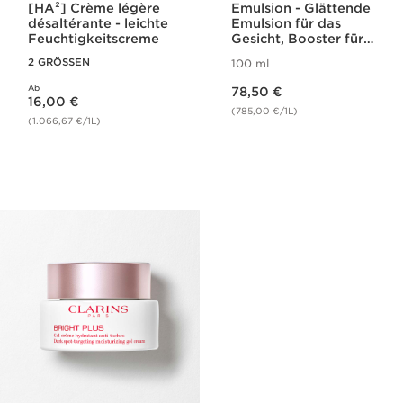
[HA²] Crème légère
Emulsion - Glättende
désaltérante - leichte
Emulsion für das
Feuchtigkeitscreme
Gesicht, Booster für
mehr Ausstrahlung
2 GRÖSSEN
100 ml
für jeden Hauttyp
Aktueller Preis 78,50 €
Ab
Aktueller Preis 16,00 €
78,50 €
16,00 €
(785,00 €/1L)
(1.066,67 €/1L)