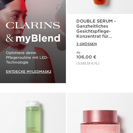
DOUBLE SERUM -
Ganzheitliches
Gesichtspflege-
Konzentrat für
jugendliche Haut
3 GRÖSSEN
Clarins & myBlend
Optimiere deine
Ab
Aktueller Preis 106,00 €
106,00 €
Pflegeroutine mit LED-
Technologie
(3.533,33 €/1L)
ENTDECKE MYLEDMASK2