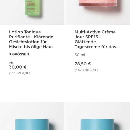
Lotion Tonique
Multi-Active Crème
Purifiante - Klärende
Jour SPF15 -
Gesichtslotion für
Glättende
Misch- bis ölige Haut
Tagescreme für das
Gesicht, Booster für
3 GRÖSSEN
50 ml
mehr Ausstrahlung
Aktueller Preis 78,50 €
SPF 15 für jeden
Ab
Aktueller Preis 30,00 €
78,50 €
Hauttyp
30,00 €
(1.570,00 €/1L)
(150,00 €/1L)