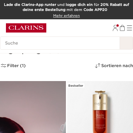
Lade die Clarins-App runter
und
logge dich ein
für
20% Rabatt auf
deine erste Bestellung
mit dem
Code APP20
WEITER ZUM INHALT
Mehr erfahren
ZUM FOOTER GEHEN
Such-Historie
Tagespflege
(26)
Filter (1)
Sortieren nach
Bestseller