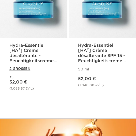
Hydra-Essentiel
Hydra-Essentiel
[HA²] Crème
[HA²] Crème
désaltérante -
désaltérante SPF 15 -
Feuchtigkeitscreme
Feuchtigkeitscreme
für normale bis
mit SPF 15
2 GRÖSSEN
50 ml
trockene Haut
Aktueller Preis 52,00 €
Ab
Aktueller Preis 32,00 €
52,00 €
32,00 €
(1.040,00 €/1L)
(1.066,67 €/1L)