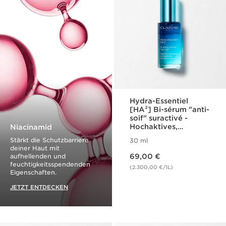
Hydra-Essentiel
[HA²] Bi-sérum "anti-
soif" suractivé -
Hochaktives,
Niacinamid
Feuchtigkeit
Stärkt die Schutzbarriere
30 ml
spendendes 2-
deiner Haut mit
Aktueller Preis 69,00 €
Phasen Serum
aufhellenden und
69,00 €
feuchtigkeitsspendenden
(2.300,00 €/1L)
Eigenschaften.
JETZT ENTDECKEN