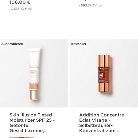
106,00 €
(693,33 €/1L)
(3.533,33 €/1L)
Ausprobieren
Bestseller
Skin Illusion Tinted
Addition Concentré
Moisturizer SPF 25 -
Eclat Visage -
Getönte
Selbstbräuner-
Gesichtscreme,
Konzentrat zum
Feuchtigkeit & Glow
Mischen mit