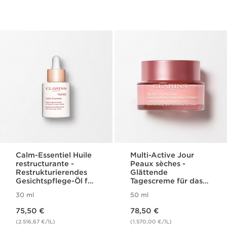
Calm-Essentiel Huile
Multi-Active Jour
restructurante -
Peaux sèches -
Restrukturierendes
Glättende
Gesichtspflege-Öl für
Tagescreme für das
sensible Haut
Gesicht, Booster für
30 ml
50 ml
mehr Ausstrahlung
Aktueller Preis 75,50 €
Aktueller Preis 78,50 €
für trockene Haut
75,50 €
78,50 €
(2.516,67 €/1L)
(1.570,00 €/1L)