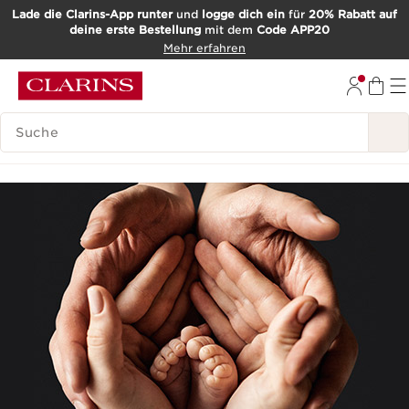
Lade die Clarins-App runter
und
logge dich ein
für
20% Rabatt auf
deine erste Bestellung
mit dem
Code APP20
WEITER ZUM INHALT
Mehr erfahren
ZUM FOOTER GEHEN
SUCH-HISTORIE