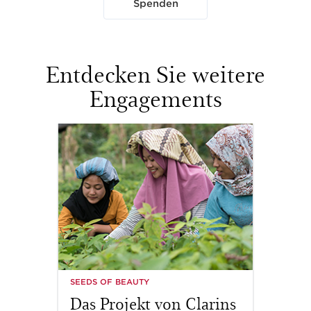
Spenden
Entdecken Sie weitere
Engagements
SEEDS OF BEAUTY
GEHEN SI
elt
Das Projekt von Clarins
Einma