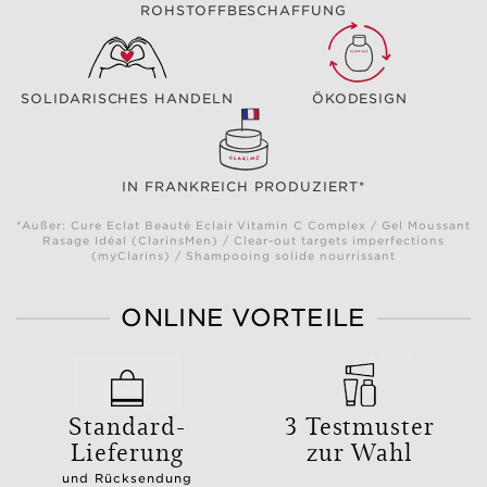
ROHSTOFFBESCHAFFUNG
SOLIDARISCHES HANDELN
ÖKODESIGN
IN FRANKREICH PRODUZIERT*
*Außer: Cure Eclat Beauté Eclair Vitamin C Complex / Gel Moussant
Rasage Idéal (ClarinsMen) / Clear-out targets imperfections
(myClarins) / Shampooing solide nourrissant
ONLINE VORTEILE
Standard-
3 Testmuster
Lieferung
zur Wahl
und Rücksendung