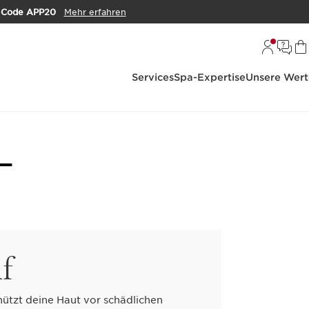
m
Code APP20
Mehr erfahren
Services
Spa-Expertise
Unsere Wert
-
f
ützt deine Haut vor schädlichen