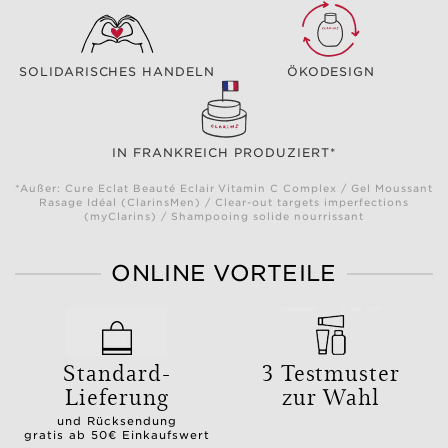
SOLIDARISCHES HANDELN
ÖKODESIGN
IN FRANKREICH PRODUZIERT*
*Außer: Cure Eclat Beauté Eclair Vitamin C Complex / Gel Moussant
Rasage Idéal (ClarinsMen) / Clear-out targets imperfections
(myClarins) / Shampooing solide nourrissant
ONLINE VORTEILE
Standard-
3 Testmuster
Lieferung
zur Wahl
und Rücksendung
gratis ab 50€ Einkaufswert