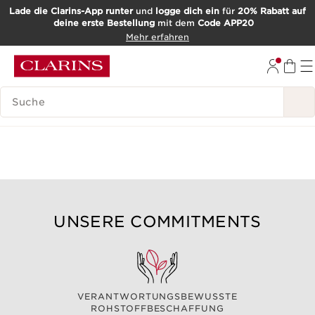
Lade die Clarins-App runter
und
logge dich ein
für
20% Rabatt auf
deine erste Bestellung
mit dem
Code APP20
WEITER ZUM INHALT
Mehr erfahren
ZUM FOOTER GEHEN
SUCH-HISTORIE
UNSERE COMMITMENTS
VERANTWORTUNGSBEWUSSTE
ROHSTOFFBESCHAFFUNG