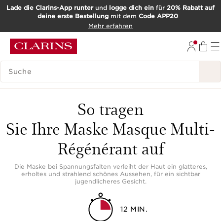
Lade die Clarins-App runter
und
logge dich ein
für
20% Rabatt auf
deine erste Bestellung
mit dem
Code APP20
WEITER ZUM INHALT
Mehr erfahren
ZUM FOOTER GEHEN
SUCH-HISTORIE
So tragen
Sie Ihre Maske Masque Multi-
Régénérant auf
Die Maske bei Spannungsfalten verleiht der Haut ein glatteres,
erholtes und strahlend schönes Aussehen, für ein sichtbar
jugendlicheres Gesicht.
12 MIN.