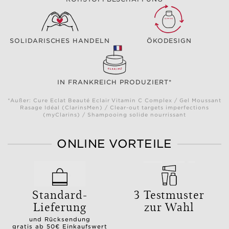
SOLIDARISCHES HANDELN
ÖKODESIGN
IN FRANKREICH PRODUZIERT*
*Außer: Cure Eclat Beauté Eclair Vitamin C Complex / Gel Moussant
Rasage Idéal (ClarinsMen) / Clear-out targets imperfections
(myClarins) / Shampooing solide nourrissant
ONLINE VORTEILE
Standard-
3 Testmuster
Lieferung
zur Wahl
und Rücksendung
gratis ab 50€ Einkaufswert