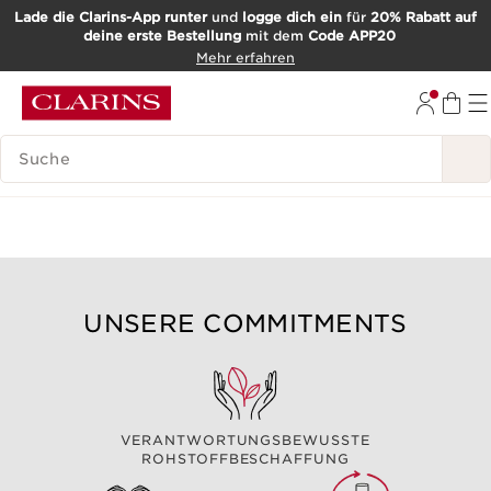
Lade die Clarins-App runter
und
logge dich ein
für
20% Rabatt auf
deine erste Bestellung
mit dem
Code APP20
WEITER ZUM INHALT
Mehr erfahren
ZUM FOOTER GEHEN
SUCH-HISTORIE
UNSERE COMMITMENTS
VERANTWORTUNGSBEWUSSTE
ROHSTOFFBESCHAFFUNG