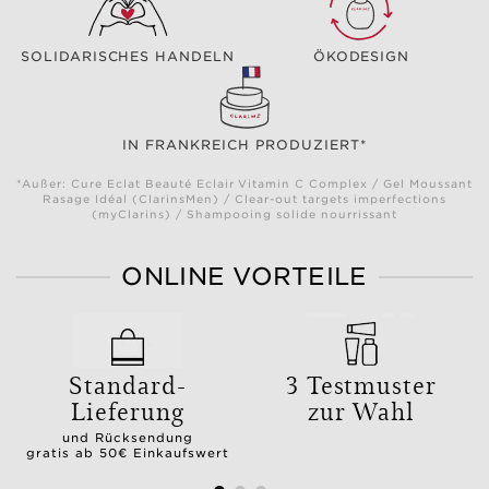
SOLIDARISCHES HANDELN
ÖKODESIGN
IN FRANKREICH PRODUZIERT*
*Außer: Cure Eclat Beauté Eclair Vitamin C Complex / Gel Moussant
Rasage Idéal (ClarinsMen) / Clear-out targets imperfections
(myClarins) / Shampooing solide nourrissant
ONLINE VORTEILE
Standard-
3 Testmuster
Lieferung
zur Wahl
und Rücksendung
gratis ab 50€ Einkaufswert