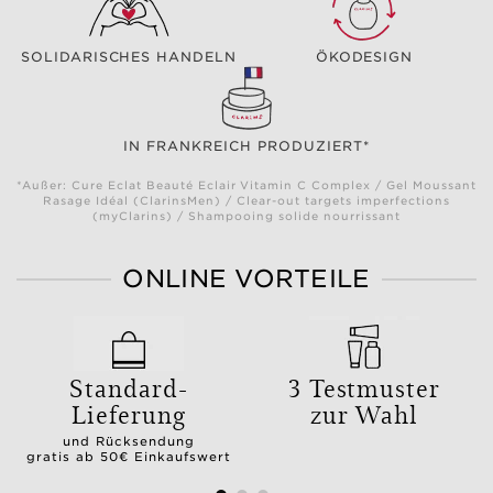
SOLIDARISCHES HANDELN
ÖKODESIGN
IN FRANKREICH PRODUZIERT*
*Außer: Cure Eclat Beauté Eclair Vitamin C Complex / Gel Moussant
Rasage Idéal (ClarinsMen) / Clear-out targets imperfections
(myClarins) / Shampooing solide nourrissant
ONLINE VORTEILE
Standard-
3 Testmuster
Lieferung
zur Wahl
und Rücksendung
gratis ab 50€ Einkaufswert