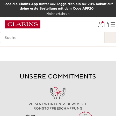
Lade die Clarins-App runter
und
logge dich ein
für
20% Rabatt auf
deine erste Bestellung
mit dem
Code APP20
WEITER ZUM INHALT
Mehr erfahren
ZUM FOOTER GEHEN
SUCH-HISTORIE
UNSERE COMMITMENTS
VERANTWORTUNGSBEWUSSTE
ROHSTOFFBESCHAFFUNG