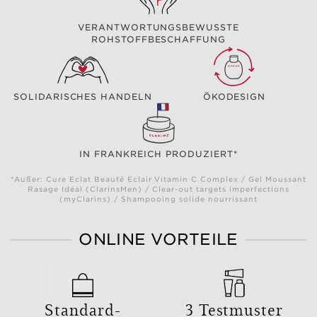
VERANTWORTUNGSBEWUSSTE
ROHSTOFFBESCHAFFUNG
SOLIDARISCHES HANDELN
ÖKODESIGN
IN FRANKREICH PRODUZIERT*
*Außer: Cure Eclat Beauté Eclair Vitamin C Complex / Gel Moussant
Rasage Idéal (ClarinsMen) / Clear-out targets imperfections
(myClarins) / Shampooing solide nourrissant
ONLINE VORTEILE
Standard-
3 Testmuster