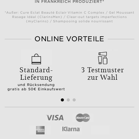
IN FRANKREICH PRODUZIERT*
*Außer: Cure Eclat Beauté Eclair Vitamin C Complex / Gel Moussant
Rasage Idéal (ClarinsMen) / Clear-out targets imperfections
(myClarins) / Shampooing solide nourrissant
ONLINE VORTEILE
Standard-
3 Testmuster
Lieferung
zur Wahl
und Rücksendung
gratis ab 50€ Einkaufswert