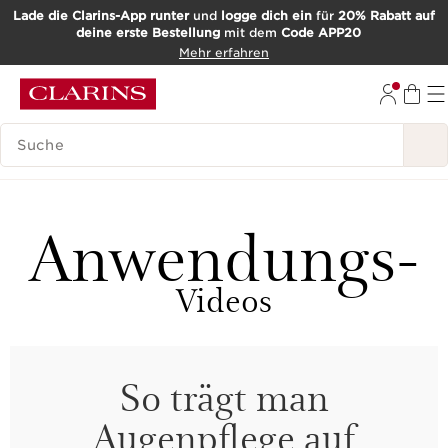
Lade die Clarins-App runter
und
logge dich ein
für
20% Rabatt auf
deine erste Bestellung
mit dem
Code APP20
WEITER ZUM INHALT
Mehr erfahren
ZUM FOOTER GEHEN
SUCH-HISTORIE
Anwendungs-
Videos
So trägt man
Augenpflege auf