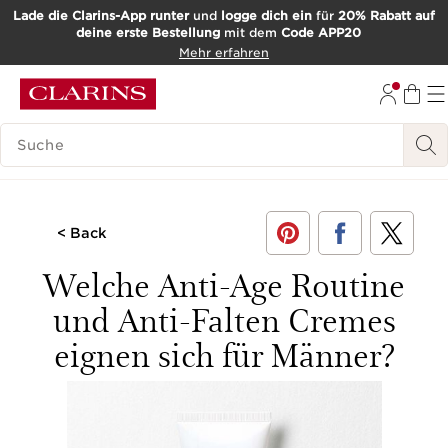
Lade die Clarins-App runter
und
logge dich ein
für
20% Rabatt auf
deine erste Bestellung
mit dem
Code APP20
WEITER ZUM INHALT
Mehr erfahren
ZUM FOOTER GEHEN
SUCH-HISTORIE
< Back
Welche Anti-Age Routine
und Anti-Falten Cremes
eignen sich für Männer?