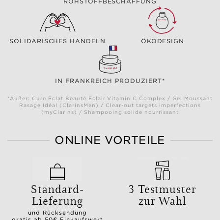
ROHSTOFFBESCHAFFUNG
SOLIDARISCHES HANDELN
ÖKODESIGN
IN FRANKREICH PRODUZIERT*
*Außer: Cure Eclat Beauté Eclair Vitamin C Complex / Gel Moussant
Rasage Idéal (ClarinsMen) / Clear-out targets imperfections
(myClarins) / Shampooing solide nourrissant
ONLINE VORTEILE
Standard-
3 Testmuster
Lieferung
zur Wahl
und Rücksendung
gratis ab 50€ Einkaufswert