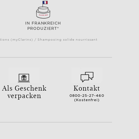
IN FRANKREICH
PRODUZIERT*
ctions (myClarins) / Shampooing solide nourrissant
Als Geschenk
Kontakt
verpacken
0800-25-27-460
(Kostenfrei)