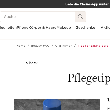
Lade die Clarins-App runter
WEITER ZUM INHALT
SUCH-HISTORIE
ZUM FOOTER GEHEN
Neuheiten
Pflege
Körper & Haare
Makeup
Geschenke
Akti
Home
Beauty FAQ
Clarinsmen
Tips for taking care 
< Back
Pflegeti
1
M