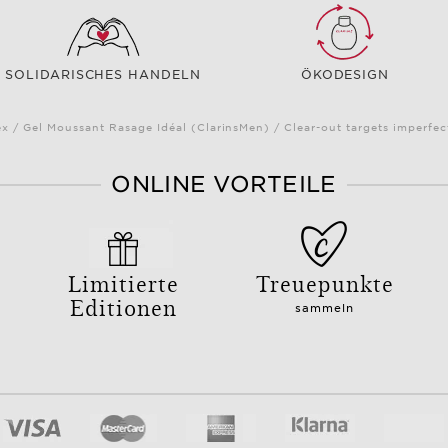
SOLIDARISCHES HANDELN
ÖKODESIGN
x / Gel Moussant Rasage Idéal (ClarinsMen) / Clear-out targets imperfe
ONLINE VORTEILE
Limitierte
Treuepunkte
Editionen
sammeln