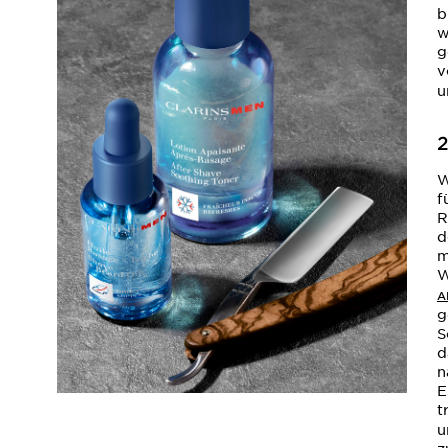
b
w
g
v
u
2
W
f
R
d
m
W
A
g
S
d
n
E
t
u