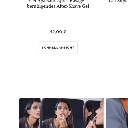
Gel Apaisant Après Rasage -
Gel Supe
beruhigendes After-Shave Gel
42,00 €
SCHNELLANSICHT