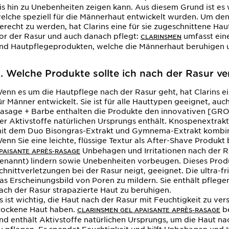
is hin zu Unebenheiten zeigen kann. Aus diesem Grund ist es
elche speziell für die Männerhaut entwickelt wurden. Um d
erecht zu werden, hat Clarins eine für sie zugeschnittene Haut
or der Rasur und auch danach pflegt:
umfasst ein
CLARINSMEN
nd Hautpflegeprodukten, welche die Männerhaut beruhigen u
. Welche Produkte sollte ich nach der Rasur v
enn es um die Hautpflege nach der Rasur geht, hat Clarins e
ür Männer entwickelt. Sie ist für alle Hauttypen geeignet, au
asage + Barbe enthalten die Produkte den innovativen [
er Aktivstoffe natürlichen Ursprungs enthält. Knospenextra
it dem Duo Bisongras-Extrakt und Gymnema-Extrakt kombini
enn Sie eine leichte, flüssige Textur als After-Shave Produk
Unbehagen und Irritationen nach der 
PAISANTE APRÈS-RASAGE
enannt) lindern sowie Unebenheiten vorbeugen. Dieses Produkt
chnittverletzungen bei der Rasur neigt, geeignet. Die ultra-fri
as Erscheinungsbild von Poren zu mildern. Sie enthält pflege
ach der Rasur strapazierte Haut zu beruhigen.
s ist wichtig, die Haut nach der Rasur mit Feuchtigkeit zu v
rockene Haut haben.
be
CLARINSMEN GEL APAISANTE APRÈS-RASAGE
nd enthält Aktivstoffe natürlichen Ursprungs, um die Haut n