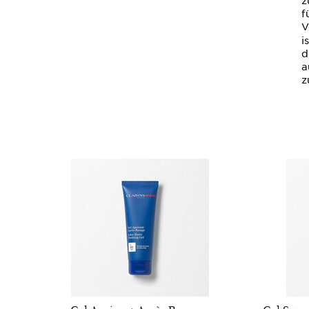
z
f
V
i
d
a
z