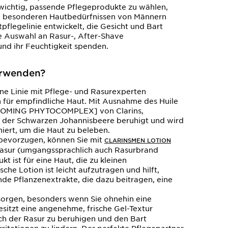
 wichtig, passende Pflegeprodukte zu wählen,
en besonderen Hautbedürfnissen von Männern
pflegelinie entwickelt, die Gesicht und Bart
e Auswahl an Rasur-, After-Shave
nd ihr Feuchtigkeit spenden.
erwenden?
ine Linie mit Pflege- und Rasurexperten
ch für empfindliche Haut. Mit Ausnahme des Huile
GROOMING PHYTOCOMPLEX] von Clarins,
kt der Schwarzen Johannisbeere beruhigt und wird
ert, um die Haut zu beleben.
t bevorzugen, können Sie mit
CLARINSMEN LOTION
Rasur (umgangssprachlich auch Rasurbrand
 ist für eine Haut, die zu kleinen
sche Lotion ist leicht aufzutragen und hilft,
nde Pflanzenextrakte, die dazu beitragen, eine
ersorgen, besonders wenn Sie ohnehin eine
sitzt eine angenehme, frische Gel-Textur
ach der Rasur zu beruhigen und den Bart