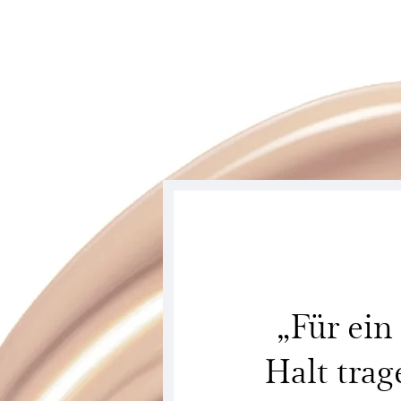
„Für ei
Halt tra