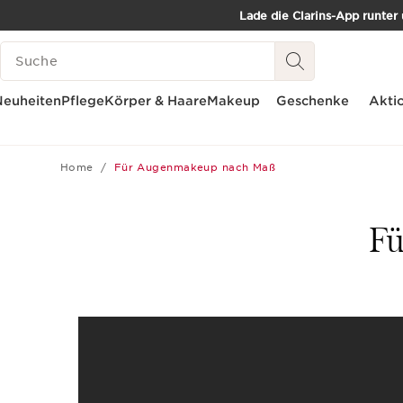
Lade die Clarins-App runter
WEITER ZUM INHALT
SUCH-HISTORIE
ZUM FOOTER GEHEN
Neuheiten
Pflege
Körper & Haare
Makeup
Geschenke
Akti
Home
Für Augenmakeup nach Maß
Fü