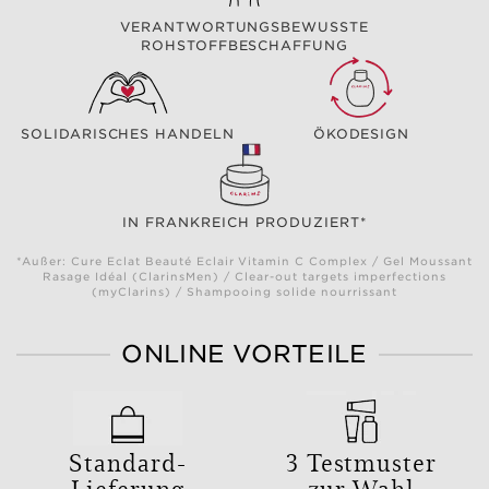
VERANTWORTUNGSBEWUSSTE
ROHSTOFFBESCHAFFUNG
SOLIDARISCHES HANDELN
ÖKODESIGN
IN FRANKREICH PRODUZIERT*
*Außer: Cure Eclat Beauté Eclair Vitamin C Complex / Gel Moussant
Rasage Idéal (ClarinsMen) / Clear-out targets imperfections
(myClarins) / Shampooing solide nourrissant
ONLINE VORTEILE
Standard-
3 Testmuster
Lieferung
zur Wahl