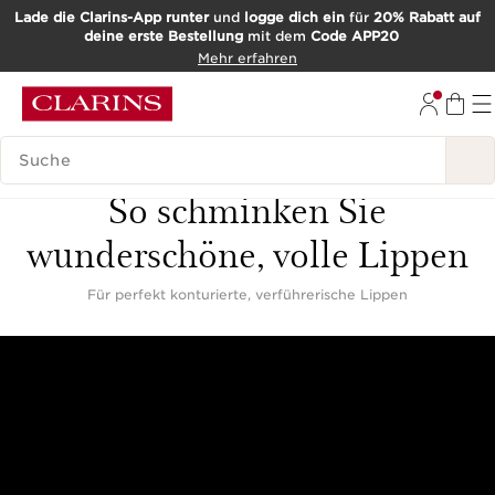
Lade die Clarins-App runter
und
logge dich ein
für
20% Rabatt auf
deine erste Bestellung
mit dem
Code APP20
WEITER ZUM INHALT
Mehr erfahren
ZUM FOOTER GEHEN
SUCH-HISTORIE
GRACE VILLARREAL
So schminken Sie
wunderschöne, volle Lippen
Für perfekt konturierte, verführerische Lippen