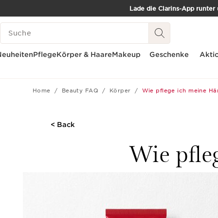
Lade die Clarins-App runter
WEITER ZUM INHALT
SUCH-HISTORIE
ZUM FOOTER GEHEN
Neuheiten
Pflege
Körper & Haare
Makeup
Geschenke
Akti
Home
Beauty FAQ
Körper
Wie pflege ich meine Hä
< Back
Wie pfle