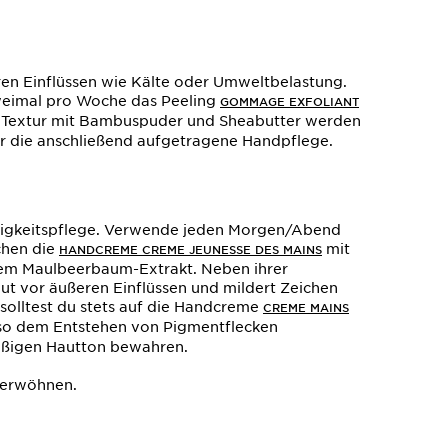
en Einflüssen wie Kälte oder Umweltbelastung.
weimal pro Woche das Peeling
GOMMAGE EXFOLIANT
r Textur mit Bambuspuder und Sheabutter werden
r die anschließend aufgetragene Handpflege.
tigkeitspflege. Verwende jeden Morgen/Abend
chen die
mit
HANDCREME CREME JEUNESSE DES MAINS
hem Maulbeerbaum-Extrakt. Neben ihrer
ut vor äußeren Einflüssen und mildert Zeichen
, solltest du stets auf die Handcreme
CREME MAINS
 so dem Entstehen von Pigmentflecken
äßigen Hautton bewahren.
 verwöhnen.