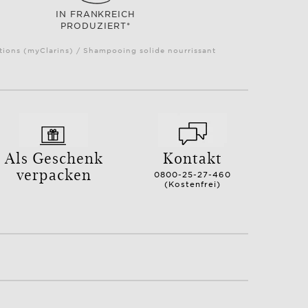
IN FRANKREICH
PRODUZIERT*
ctions (myClarins) / Shampooing solide nourrissant
Als Geschenk
Kontakt
verpacken
0800-25-27-460
(Kostenfrei)