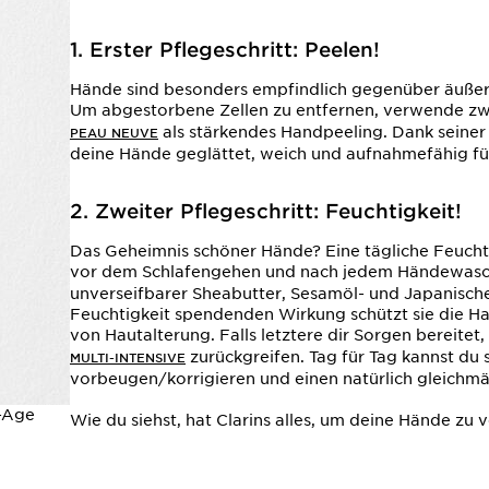
1. Erster Pflegeschritt: Peelen!
Hände sind besonders empfindlich gegenüber äußer
Um abgestorbene Zellen zu entfernen, verwende z
als stärkendes Handpeeling. Dank seine
PEAU NEUVE
deine Hände geglättet, weich und aufnahmefähig fü
2. Zweiter Pflegeschritt: Feuchtigkeit!
Das Geheimnis schöner Hände? Eine tägliche Feuch
vor dem Schlafengehen und nach jedem Händewas
unverseifbarer Sheabutter, Sesamöl- und Japanisc
Feuchtigkeit spendenden Wirkung schützt sie die Ha
von Hautalterung. Falls letztere dir Sorgen bereitet
zurückgreifen. Tag für Tag kannst du
MULTI-INTENSIVE
vorbeugen/korrigieren und einen natürlich gleichm
i-Age
Wie du siehst, hat Clarins alles, um deine Hände zu