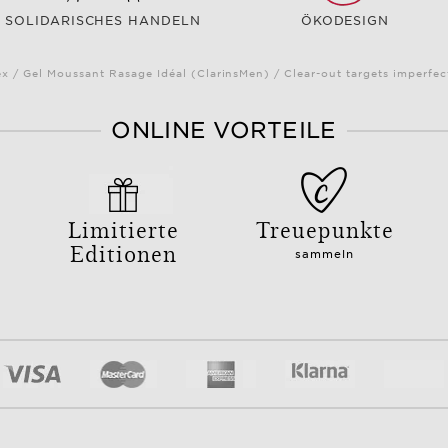
SOLIDARISCHES HANDELN
ÖKODESIGN
x / Gel Moussant Rasage Idéal (ClarinsMen) / Clear-out targets imperfe
ONLINE VORTEILE
Limitierte
Treuepunkte
Editionen
sammeln