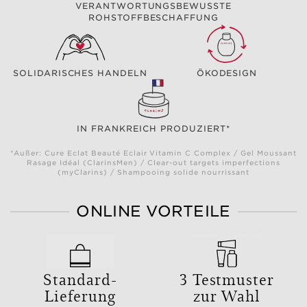
VERANTWORTUNGSBEWUSSTE
ROHSTOFFBESCHAFFUNG
SOLIDARISCHES HANDELN
ÖKODESIGN
IN FRANKREICH PRODUZIERT*
*Außer: Cure Eclat Beauté Eclair Vitamin C Complex / Gel Moussant
Rasage Idéal (ClarinsMen) / Clear-out targets imperfections
(myClarins) / Shampooing solide nourrissant
ONLINE VORTEILE
Standard-
3 Testmuster
Lieferung
zur Wahl