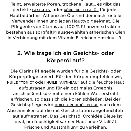
Teint, erweiterte Poren, trockene Haut… es gibt das
perfekte
oder
für jedes
GESICHTS-
KÖRPERPFLEGE-ÖL
Hautbedürfnis! Ätherische Öle sind demnach für alle
Verwender:innen und jeden Hauttyp geeignet. Die
Pflegeöle von Clarins aus 100 % Pflanzenextrakten
bestehen aus sorgfältig ausgewählten ätherischen Ölen
in Verbindung mit dem Vitamin E-reichen Haselnussöl.
2. Wie trage ich ein Gesichts- oder
Körperöl auf?
Die Clarins Pflegeöle wurden für die Gesichts- oder
Körperpflege kreiert. Für den Körper empfehlen wir,
oder
auf die feuchte Haut
HUILE “TONIC“
HUILE “ANTI-EAU“
aufzutragen und für ein optimales Ergebnis
anschließend kurz mit einem kühlen Wasserstrahl
erfrischen, so dass sich die Poren schließen. Bei der
Gesichtspflege wird
nach dem
HUILE ORCHIDÉE BLEUE
Abschminken auf die mit Gesichtslotion angefeuchtete
Haut aufgetragen. Das Gesichtsöl Orchidée Bleue ist
ideal, um feuchtigkeitsarmer Haut neue Vitalität,
Frische und Ausstrahlung zu verleihen.