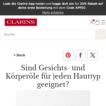
Lade die Clarins-App runter
und
logge dich ein
für
20% Rabatt auf
deine erste Bestellung
mit dem
Code APP20
WEITER ZUM INHALT
Mehr erfahren
ZUM FOOTER GEHEN
SUCH-HISTORIE
< Back
Sind Gesichts- und
Körperöle für jeden Hauttyp
geeignet?