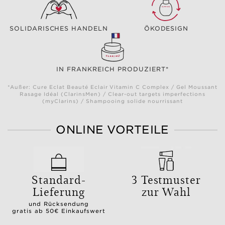
SOLIDARISCHES HANDELN
ÖKODESIGN
IN FRANKREICH PRODUZIERT*
*Außer: Cure Eclat Beauté Eclair Vitamin C Complex / Gel Moussant
Rasage Idéal (ClarinsMen) / Clear-out targets imperfections
(myClarins) / Shampooing solide nourrissant
ONLINE VORTEILE
Standard-
3 Testmuster
Lieferung
zur Wahl
und Rücksendung
gratis ab 50€ Einkaufswert