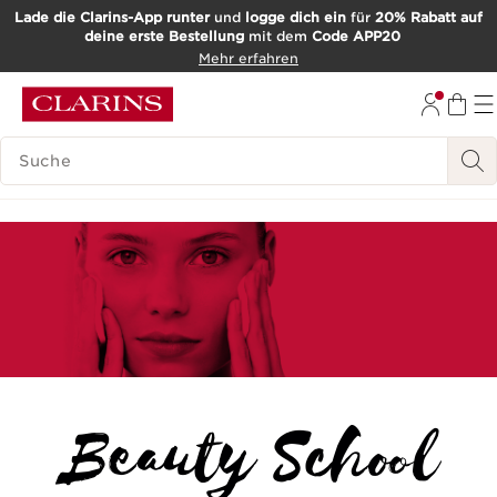
Lade die Clarins-App runter
und
logge dich ein
für
20% Rabatt auf
deine erste Bestellung
mit dem
Code APP20
WEITER ZUM INHALT
Mehr erfahren
ZUM FOOTER GEHEN
SUCH-HISTORIE